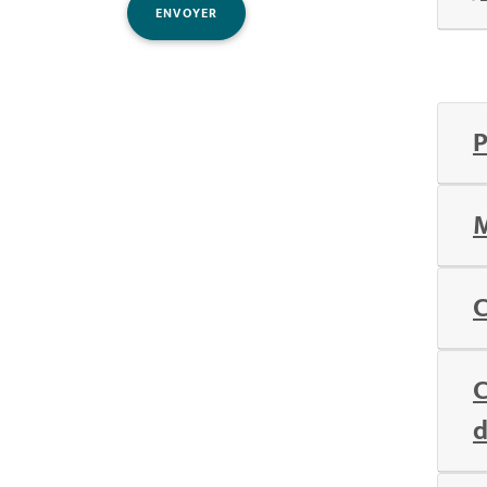
ENVOYER
P
M
C
C
d