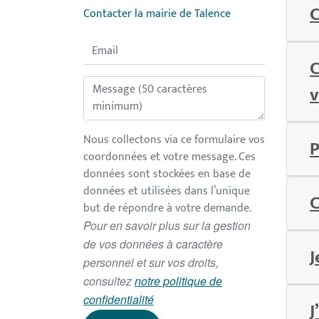
C
Contacter la mairie de Talence
C
v
Si vous
Nous collectons via ce formulaire vos
P
êtes un
coordonnées et votre message. Ces
être
données sont stockées en base de
humain,
données et utilisées dans l’unique
C
ignorez
but de répondre à votre demande.
ce
Pour en savoir plus sur la gestion
champ
de vos données à caractère
J
personnel et sur vos droits,
consultez
notre politique de
confidentialité
J