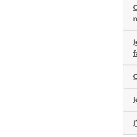
C
m
J
f
C
J
J