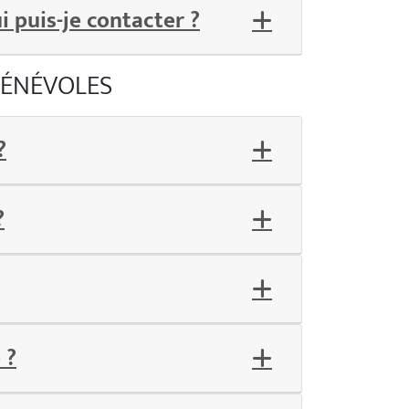
ui puis-je contacter ?
BÉNÉVOLES
?
?
 ?