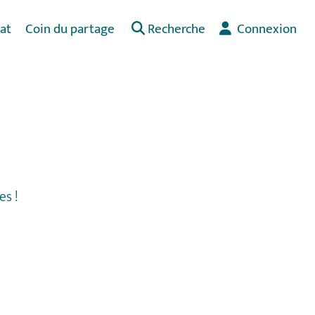
at
Coin du partage
Recherche
Connexion
es !