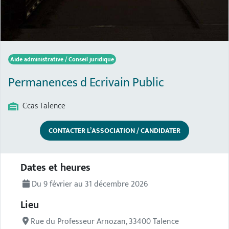
Aide administrative / Conseil juridique
Permanences d Ecrivain Public
Ccas Talence
CONTACTER L’ASSOCIATION / CANDIDATER
Description de l'actualité
Dates et heures
Du 9 février au 31 décembre 2026
Lieu
Rue du Professeur Arnozan, 33400 Talence